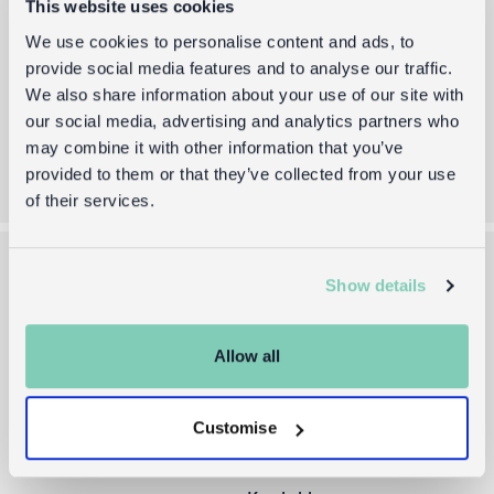
This website uses cookies
Durch das Absenden dieses Formulares akzeptieren Sie
We use cookies to personalise content and ads, to
unsere
Allgemeinen Geschäftsbedingungen
und
provide social media features and to analyse our traffic.
Datenschutz
We also share information about your use of our site with
our social media, advertising and analytics partners who
Anmelden
may combine it with other information that you’ve
provided to them or that they’ve collected from your use
of their services.
Show details
Über uns
Hilfe & Info
Die Rex-Story
Lieferung innerhalb EU
Allow all
Händleranfragen
Rücksendungen
Website für Händler →
FAQs
Customise
Presse