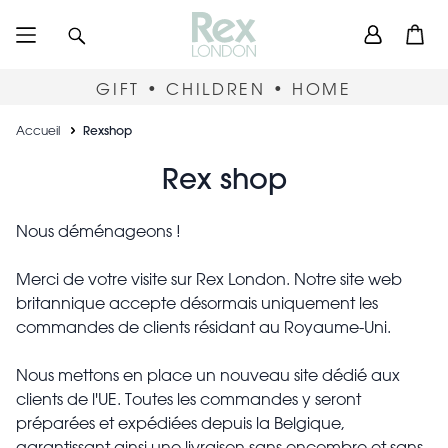
Skip
User
Recherche
Open
to
accou
main
content
menu
GIFT • CHILDREN • HOME
Breadcrumb
Accueil
Rexshop
Rexshop
Rex shop
Nous déménageons !
Merci de votre visite sur Rex London. Notre site web
britannique accepte désormais uniquement les
commandes de clients résidant au Royaume-Uni.
Nous mettons en place un nouveau site dédié aux
clients de l'UE. Toutes les commandes y seront
préparées et expédiées depuis la Belgique,
garantissant ainsi une livraison sans encombre et sans