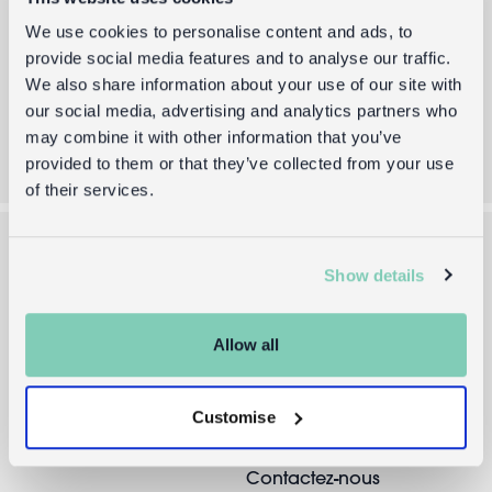
We use cookies to personalise content and ads, to
En soumettant votre E-mail, vous acceptez notre
Termes et Conditions
and
Politique de Confidentialité
provide social media features and to analyse our traffic.
We also share information about your use of our site with
Valider
our social media, advertising and analytics partners who
may combine it with other information that you’ve
provided to them or that they’ve collected from your use
of their services.
Show details
A propos de nous
Aide et Info
Qui sommes-nous?
Livraison Europe
Allow all
Infos vente en gros
Retours
Site vente en gros →
FAQs
Customise
Press
Contactez-nous